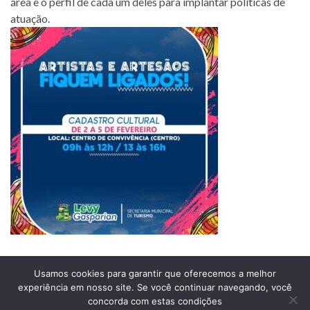
área e o perfil de cada um deles para implantar políticas de
atuação.
Usamos cookies para garantir que oferecemos a melhor
experiência em nosso site. Se você continuar navegando, você
Prefeitura Municipal de Comendador Levy Gasparian
concorda com estas condições
Est União Indústria, S/Nº, KM 131 Exposição, Comendador Levy Gasparian /RJ –