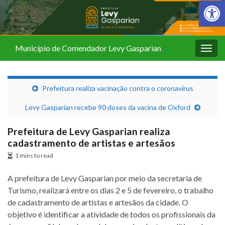
Barra de Fer
Município de Comendador Levy Gasparian
Alter
nave
Prefeitura realiza vacinação contra o coronavírus
Levy Gasparian recebe 90 doses da vacina de Oxford
Prefeitura de Levy Gasparian realiza
cadastramento de artistas e artesãos
1 mins to read
A prefeitura de Levy Gasparian por meio da secretaria de
Turismo, realizará entre os dias 2 e 5 de fevereiro, o trabalho
de cadastramento de artistas e artesãos da cidade. O
objetivo é identificar a atividade de todos os profissionais da