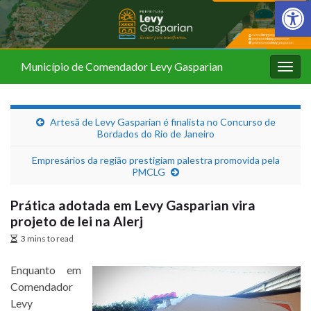
Barra de Fer
Município de Comendador Levy Gasparian
Alter
nave
Artesã de Levy Gasparian é finalista no Concurso de
Bordados do Rio de Janeiro
Empresários da região prestigiam palestra promovida pela
PMCLG
Prática adotada em Levy Gasparian vira
projeto de lei na Alerj
3 mins to read
Enquanto em
Comendador
Levy