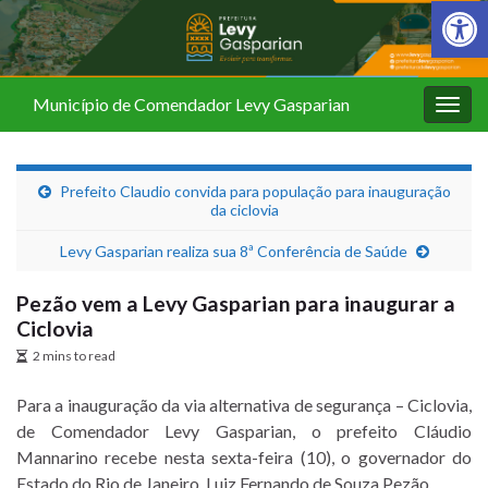
Barra de Fer
Município de Comendador Levy Gasparian
Alter
nave
Prefeito Claudio convida para população para inauguração
da ciclovia
Levy Gasparian realiza sua 8ª Conferência de Saúde
Pezão vem a Levy Gasparian para inaugurar a
Ciclovia
2 mins to read
Para a inauguração da via alternativa de segurança – Ciclovia,
de Comendador Levy Gasparian, o prefeito Cláudio
Mannarino recebe nesta sexta-feira (10), o governador do
Estado do Rio de Janeiro, Luiz Fernando de Souza Pezão.