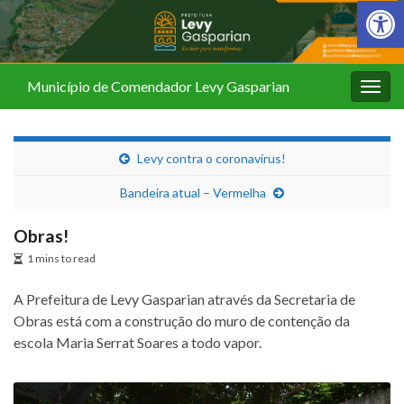
Barra de Fer
Município de Comendador Levy Gasparian
Alter
nave
Levy contra o coronavírus!
Bandeira atual – Vermelha
Obras!
1 mins to read
A Prefeitura de Levy Gasparian através da Secretaria de
Obras está com a construção do muro de contenção da
escola Maria Serrat Soares a todo vapor.