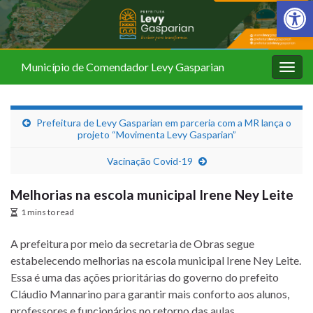
Barra de Fer
Município de Comendador Levy Gasparian
Alter
nave
Prefeitura de Levy Gasparian em parceria com a MR lança o
projeto “Movimenta Levy Gasparian”
Vacinação Covid-19
Melhorias na escola municipal Irene Ney Leite
1 mins to read
A prefeitura por meio da secretaria de Obras segue
estabelecendo melhorias na escola municipal Irene Ney Leite.
Essa é uma das ações prioritárias do governo do prefeito
Cláudio Mannarino para garantir mais conforto aos alunos,
professores e funcionários no retorno das aulas.