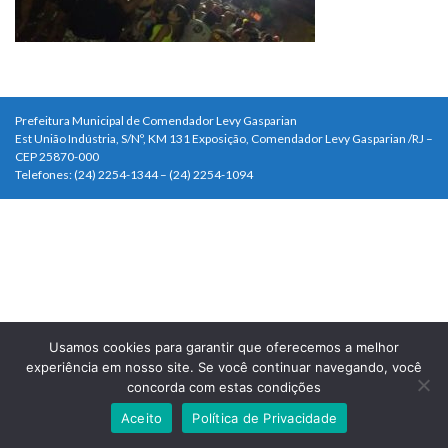
Prefeitura Municipal de Comendador Levy Gasparian
Est União Indústria, S/Nº, KM 131 Exposição, Comendador Levy Gasparian /RJ –
CEP 25870-000
Telefones: (24) 2254-1344 – (24) 2254-1094
Usamos cookies para garantir que oferecemos a melhor
experiência em nosso site. Se você continuar navegando, você
concorda com estas condições
Aceito
Política de Privacidade