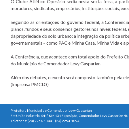
O Clube Atlético Operário sedia nesta sexta-feira, a par
moradores, sindicatos, empresários, instituições sociais, exec
Seguindo as orientações do governo federal, a Conferência
planos, fundos e seus conselhos gestores nos níveis federal, 
da propriedade do solo urbano; a integração da política urb
governamentais – como PAC e Minha Casa, Minha Vida e a p
A Conferência, que acontece com total apoio do Prefeito C
do Município de Comendador Levy Gasparian.
Além dos debates, o evento será composto também pela eleiç
(imprensa PMCLG)
Prefeitura Municipal de Comendador Levy Gasparian
Est União Indústria, S/Nº, KM 131 Exposição, Comendador Levy Gasparian /R
Telefones: (24) 2254-1344 – (24) 2254-1094