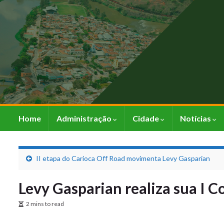
Home
Administração
Cidade
Notícias
II etapa do Carioca Off Road movimenta Levy Gasparian
Levy Gasparian realiza sua I 
2 mins to read