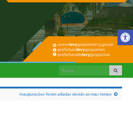
Barra de Fer
Search for:
Inaugurações foram adiadas devido ao mau tempo