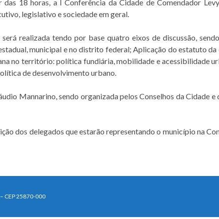
tir das 18 horas, a I Conferência da Cidade de Comendador Levy
utivo, legislativo e sociedade em geral.
 será realizada tendo por base quatro eixos de discussão, send
estadual, municipal e no distrito federal; Aplicação do estatuto da
ana no território: política fundiária, mobilidade e acessibilidade
olítica de desenvolvimento urbano.
láudio Mannarino, sendo organizada pelos Conselhos da Cidade e 
ão dos delegados que estarão representando o município na Confer
J – CEP 25870-000