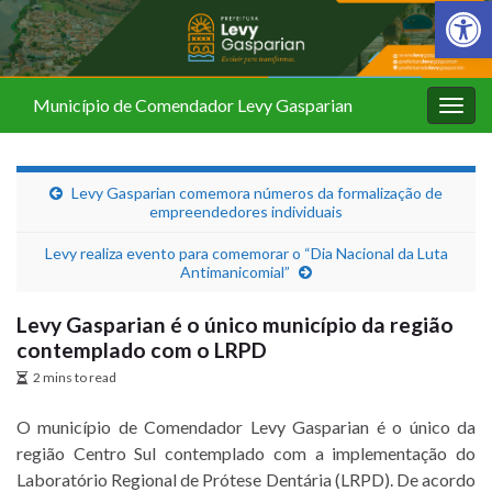
Barra de Fer
Município de Comendador Levy Gasparian
Alter
nave
Levy Gasparian comemora números da formalização de
empreendedores individuais
Levy realiza evento para comemorar o “Dia Nacional da Luta
Antimanicomial”
Levy Gasparian é o único município da região
contemplado com o LRPD
2 mins to read
O município de Comendador Levy Gasparian é o único da
região Centro Sul contemplado com a implementação do
Laboratório Regional de Prótese Dentária (LRPD). De acordo