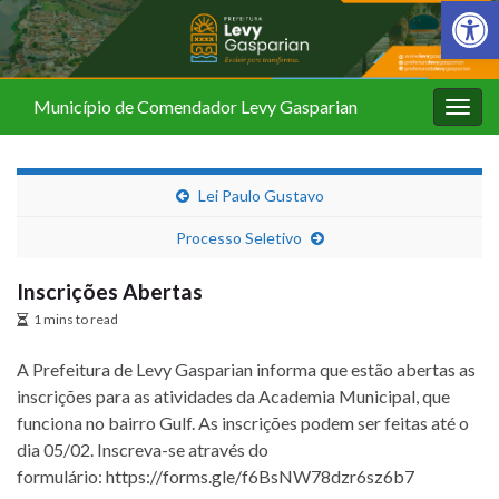
Barra de Fer
Município de Comendador Levy Gasparian
Alter
nave
Lei Paulo Gustavo
Processo Seletivo
Inscrições Abertas
1 mins to read
A Prefeitura de Levy Gasparian informa que estão abertas as
inscrições para as atividades da Academia Municipal, que
funciona no bairro Gulf. As inscrições podem ser feitas até o
dia 05/02. Inscreva-se através do
formulário: https://forms.gle/f6BsNW78dzr6sz6b7