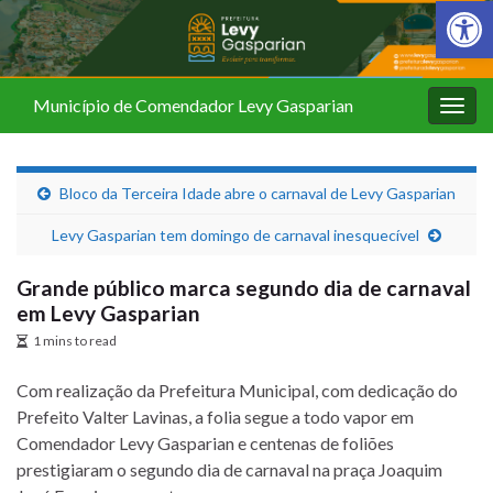
Barra de Fer
Município de Comendador Levy Gasparian
Alter
nave
Bloco da Terceira Idade abre o carnaval de Levy Gasparian
Levy Gasparian tem domingo de carnaval inesquecível
Grande público marca segundo dia de carnaval
em Levy Gasparian
1 mins to read
Com realização da Prefeitura Municipal, com dedicação do
Prefeito Valter Lavinas, a folia segue a todo vapor em
Comendador Levy Gasparian e centenas de foliões
prestigiaram o segundo dia de carnaval na praça Joaquim