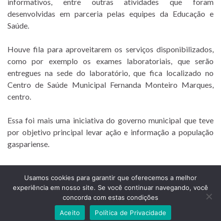
informativos, entre outras atividades que foram
desenvolvidas em parceria pelas equipes da Educação e
Saúde.
Houve fila para aproveitarem os serviços disponibilizados,
como por exemplo os exames laboratoriais, que serão
entregues na sede do laboratório, que fica localizado no
Centro de Saúde Municipal Fernanda Monteiro Marques,
centro.
Essa foi mais uma iniciativa do governo municipal que teve
por objetivo principal levar ação e informação a população
gaspariense.
Usamos cookies para garantir que oferecemos a melhor
experiência em nosso site. Se você continuar navegando, você
Prefeitura Municipal de Comendador Levy Gasparian
concorda com estas condições
Est União Indústria, S/Nº, KM 131 Exposição, Comendador Levy Gasparian /RJ –
CEP 25870-000
Aceito
Política de Privacidade
Telefones: (24) 2254-1344 – (24) 2254-1094