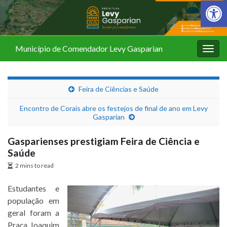
Barra de Fer
Município de Comendador Levy Gasparian
Alter
nave
Feira de Ciências e Saúde
Encontro de Corais abre os festejos de final de ano em Levy
Gasparian
Gasparienses prestigiam Feira de Ciência e
Saúde
2 mins to read
Estudantes e
população em
geral foram a
Praça Joaquim