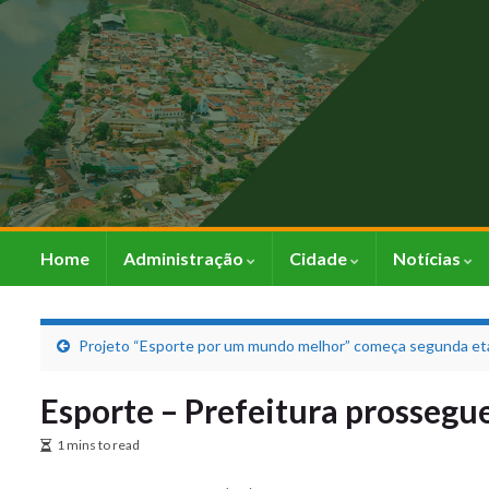
Home
Administração
Cidade
Notícias
Projeto “Esporte por um mundo melhor” começa segunda et
Esporte – Prefeitura prosseg
1 mins to read