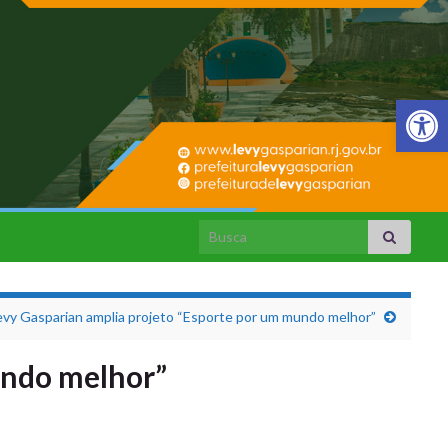
Barra de Fer
Search for:
Levy Gasparian amplia projeto “Esporte por um mundo melhor”
undo melhor”