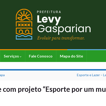
Serviços
Fale Conosco
Mapa do Site
apa
Esporte e Lazer – 
ue com projeto “Esporte por um m