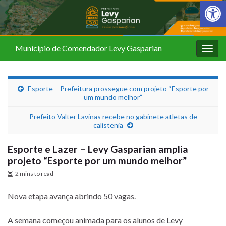
Barra de Fer
Município de Comendador Levy Gasparian
Alter
nave
Esporte – Prefeitura prossegue com projeto “Esporte por
um mundo melhor”
Prefeito Valter Lavinas recebe no gabinete atletas de
calistenia
Esporte e Lazer – Levy Gasparian amplia
projeto “Esporte por um mundo melhor”
2 mins to read
Nova etapa avança abrindo 50 vagas.
A semana começou animada para os alunos de Levy