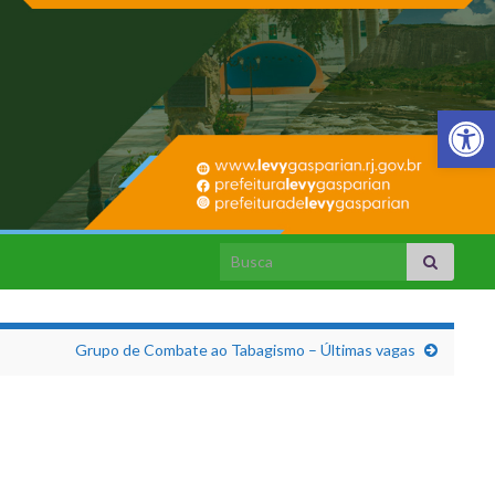
Barra de Fer
Search for:
Grupo de Combate ao Tabagismo – Últimas vagas