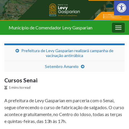
Barra de Fer
Município de Comendador Levy Gasparian
Alter
nave
Prefeitura de Levy Gasparian realizará campanha de
vacinação antirrábica
Setembro Amarelo
Cursos Senai
1 mins to read
A prefeitura de Levy Gasparian em parceria com o Senai,
segue oferecendo o curso de fabricação de salgados. O curso
acontece gratuitamente, no Centro do Idoso, todas as terças
e quintas-feiras, das 13h às 17h.