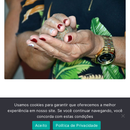
Usamos cookies para garantir que oferecemos a melhor
experiência em nosso site. Se você continuar navegando, você
Prefeitura Municipal de Comendador Levy Gasparian
concorda com estas condições
Est União Indústria, S/Nº, KM 131 Exposição, Comendador Levy Gasparian /RJ –
CEP 25870-000
Aceito
Política de Privacidade
Telefones: (24) 2254-1344 – (24) 2254-1094