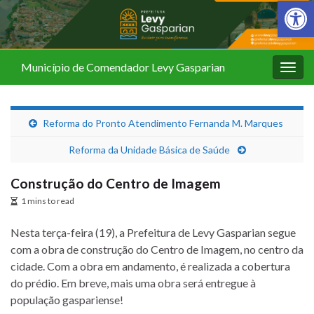
Barra de Fer
Município de Comendador Levy Gasparian
Alter
nave
Reforma do Pronto Atendimento Fernanda M. Marques
Reforma da Unidade Básica de Saúde
Construção do Centro de Imagem
1 mins to read
Nesta terça-feira (19), a Prefeitura de Levy Gasparian segue
com a obra de construção do Centro de Imagem, no centro da
cidade. Com a obra em andamento, é realizada a cobertura
do prédio. Em breve, mais uma obra será entregue à
população gaspariense!