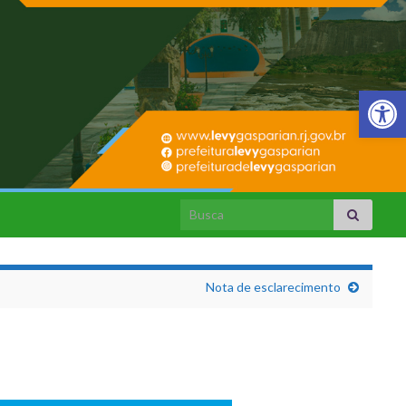
Barra de Fer
Search for:
Nota de esclarecimento