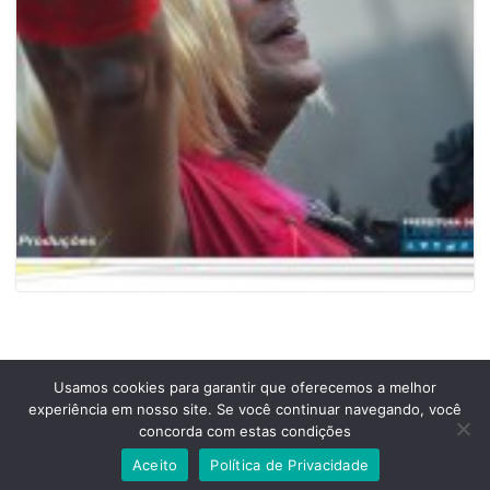
Usamos cookies para garantir que oferecemos a melhor
experiência em nosso site. Se você continuar navegando, você
Prefeitura Municipal de Comendador Levy Gasparian
concorda com estas condições
Est União Indústria, S/Nº, KM 131 Exposição, Comendador Levy Gasparian /RJ –
CEP 25870-000
Aceito
Política de Privacidade
Telefones: (24) 2254-1344 – (24) 2254-1094