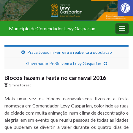
Barra de Fer
Município de Comendador Levy Gasparian
Alter
nave
Praça Joaquim Ferreira é reaberta à população
Governador Pezão vem a Levy Gasparian
Blocos fazem a festa no carnaval 2016
1 mins to read
Mais uma vez os blocos carnavalescos fizeram a festa
momesca em Comendador Levy Gasparian, colorindo as ruas
da cidade com muita animação, num clima de descontração e
alegria, em um evento que reuniu pessoas de todas as idades
que puderam se divertir a valer durante os quatro dias de