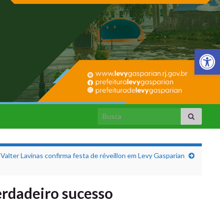
Barra de Fer
Search for:
 Valter Lavinas confirma festa de réveillon em Levy Gasparian
erdadeiro sucesso