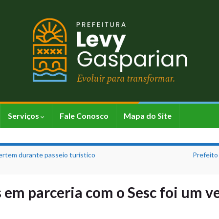
Serviços
Fale Conosco
Mapa do Site
ertem durante passeio turístico
Prefeito
s em parceria com o Sesc foi um v