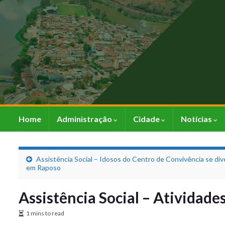
Home
Administração
Cidade
Notícias
Assistência Social – Idosos do Centro de Convivência se div
em Raposo
Assistência Social – Atividade
1 mins to read