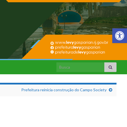
Barra de Fer
Search for:
Prefeitura reinicia construção do Campo Society