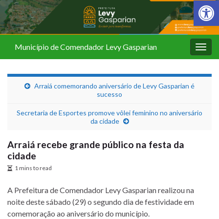
Barra de Fer
Município de Comendador Levy Gasparian
Alter
nave
Arraiá comemorando aniversário de Levy Gasparian é
sucesso
Secretaria de Esportes promove vôlei feminino no aniversário
da cidade
Arraiá recebe grande público na festa da
cidade
1 mins to read
A Prefeitura de Comendador Levy Gasparian realizou na
noite deste sábado (29) o segundo dia de festividade em
comemoração ao aniversário do município.