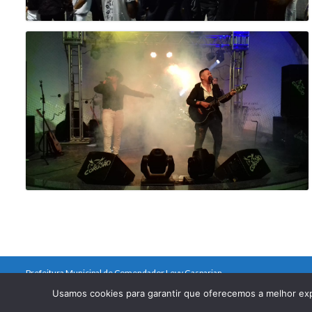
Prefeitura Municipal de Comendador Levy Gasparian
Est União Indústria, S/Nº, KM 131 Exposição, Comendador Levy Gasparian /R
Usamos cookies para garantir que oferecemos a melhor ex
Telefones: (24) 2254-1344 – (24) 2254-1094