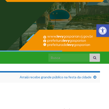
Barra de Fer
Search for:
Arraiá recebe grande público na festa da cidade