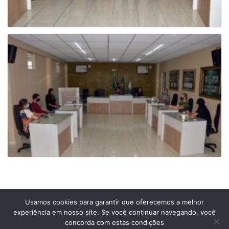
Usamos cookies para garantir que oferecemos a melhor
experiência em nosso site. Se você continuar navegando, você
Prefeitura Municipal de Comendador Levy Gasparian
concorda com estas condições
Est União Indústria, S/Nº, KM 131 Exposição, Comendador Levy Gasparian /RJ –