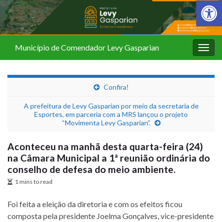
Barra de Fer
Município de Comendador Levy Gasparian
Alter
nave
Confira!
A prefeitura de Levy Gasparian por meio da secretaria de
Esportes, em parceria com a MRS lançou o projeto
“Movimenta Levy Gasparian”.
Aconteceu na manhã desta quarta-feira (24)
na Câmara Municipal a 1ª reunião ordinária do
conselho de defesa do meio ambiente.
1 mins to read
Foi feita a eleição da diretoria e com os efeitos ficou
composta pela presidente Joelma Gonçalves, vice-presidente