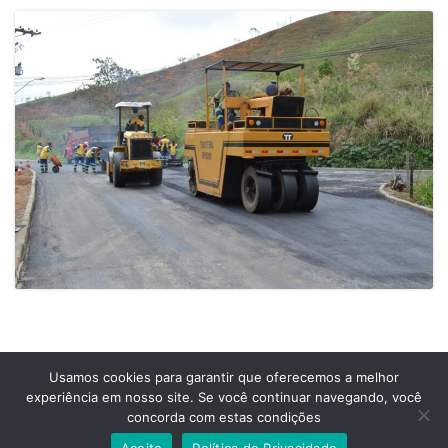
Usamos cookies para garantir que oferecemos a melhor
experiência em nosso site. Se você continuar navegando, você
Prefeitura Municipal de Comendador Levy Gasparian
concorda com estas condições
Est União Indústria, S/Nº, KM 131 Exposição, Comendador Levy Gasparian /RJ –
CEP 25870-000
Aceito
Política de Privacidade