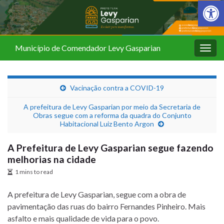
Barra de Fer
Município de Comendador Levy Gasparian
Alter
nave
Vacinação contra a COVID-19
A prefeitura de Levy Gasparian por meio da Secretaria de
Obras segue com a reforma da quadra do Conjunto
Habitacional Luiz Bento Argon
A Prefeitura de Levy Gasparian segue fazendo
melhorias na cidade
1 mins to read
A prefeitura de Levy Gasparian, segue com a obra de
pavimentação das ruas do bairro Fernandes Pinheiro. Mais
asfalto e mais qualidade de vida para o povo.